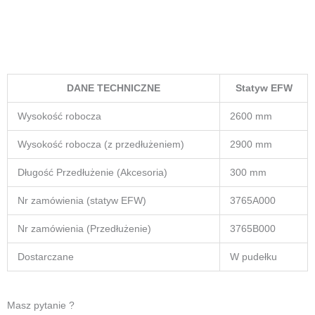
Konstrukcja bez narzędzi – łatwy montaż, transport
Statyw posiada koła skrętne wraz z hamulcem przy kole
które umożliwiają łatwe przemieszczanie całej konstrukcji
DANE TECHNICZNE
Statyw EFW
Wysokość robocza
2600 mm
Wysokość robocza (z przedłużeniem)
2900 mm
Długość Przedłużenie (Akcesoria)
300 mm
Nr zamówienia (statyw EFW)
3765A000
Nr zamówienia (Przedłużenie)
3765B000
Dostarczane
W pudełku
Masz pytanie ?