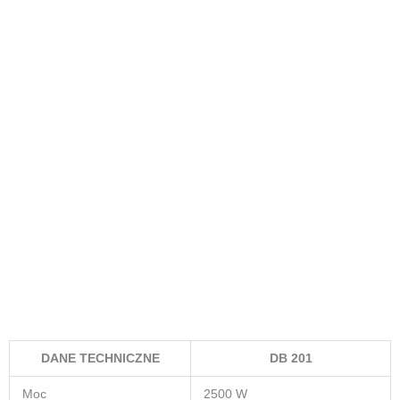
Włącznik przeciwprzeciążeniowy zabezpiecza przed
przeciążeniem silnika
Szczotki węglowe z bezpiecznikiem- zabezpieczaią i
ochranią silnikprzed spaleniem
Jednobiegowa skrzynia biegów optymalna do takich średnic
zapewnia optymalne smarowanie przekładni
Mechaniczne sprzęgło
Zintegrowane zasilanie wody
Wrzeciono ze stali nierdzewnej uchwyt koron o rozmiarze
R½” i 1¼”
Napęd i statyw jako jedno urządzenie
Poręczny, solidny i ekonomiczny zestaw – zajmujący niewiele
miejsca oraz mała waga
DANE TECHNICZNE
DB 201
Moc
2500 W