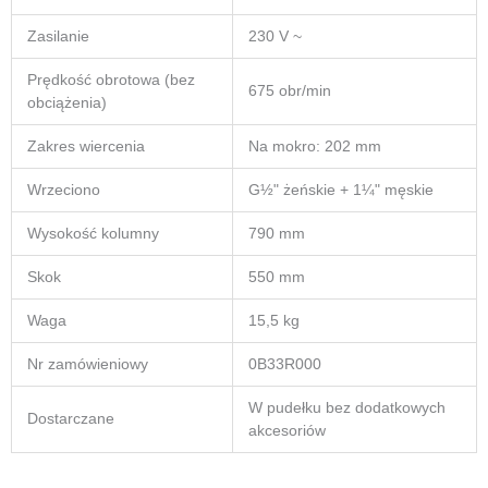
Zasilanie
230 V ~
Prędkość obrotowa (bez
675 obr/min
obciążenia)
Zakres wiercenia
Na mokro: 202 mm
Wrzeciono
G½" żeńskie + 1¼" męskie
Wysokość kolumny
790 mm
Skok
550 mm
Waga
15,5 kg
Nr zamówieniowy
0B33R000
W pudełku bez dodatkowych
Dostarczane
akcesoriów