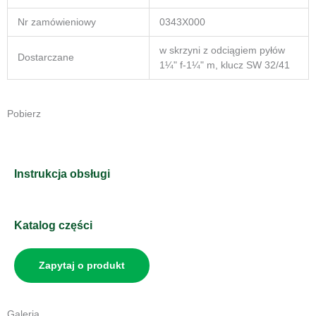
Nr zamówieniowy
0343X000
w skrzyni z odciągiem pyłów
Dostarczane
1¼" f-1¼" m, klucz SW 32/41
Pobierz
Instrukcja obsługi
Katalog części
Zapytaj o produkt
Galeria