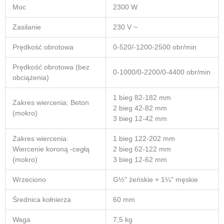
Moc
2300 W
Zasilanie
230 V ~
Prędkość obrotowa
0-520/-1200-2500 obr/min
Prędkość obrotowa (bez
0-1000/0-2200/0-4400 obr/min
obciążenia)
1 bieg 82-182 mm
Zakres wiercenia: Beton
2 bieg 42-82 mm
(mokro)
3 bieg 12-42 mm
Zakres wiercenia:
1 bieg 122-202 mm
Wiercenie koroną -cegłą
2 bieg 62-122 mm
(mokro)
3 bieg 12-62 mm
Wrzeciono
G½" żeńskie + 1¼" męskie
Średnica kołnierza
60 mm
Waga
7,5 kg